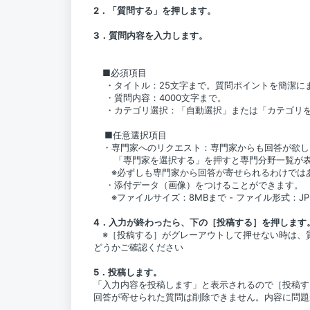
2．「質問する」を押します。
3．質問内容を入力します。
■必須項目
・タイトル：25文字まで。質問ポイントを簡潔に
・質問内容：4000文字まで。
・カテゴリ選択：「自動選択」または「カテゴリを
■任意選択項目
・専門家へのリクエスト：専門家からも回答が欲し
「専門家を選択する」を押すと専門分野一覧が表示
※必ずしも専門家から回答が寄せられるわけでは
・添付データ（画像）をつけることができます。
※ファイルサイズ：8MBまで - ファイル形式：JP
4．入力が終わったら、下の［投稿する］を押します
※［投稿する］がグレーアウトして押せない時は、
どうかご確認ください
5．投稿します。
「入力内容を投稿します」と表示されるので［投稿す
回答が寄せられた質問は削除できません。内容に問題