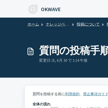
メインコンテンツに移動
OKWAVE
ホーム
ナレッジベース
投稿について
質問の投稿手
変更日 火, 6月 30 で 1:14 午後
質問を投稿する前に
利用規約
、
禁止事項ガイ
全体の流れ