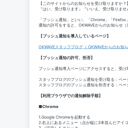
【このサイトからのお知らせを受け取りますか？
『はい、受け取ります』『いいえ、受け取りませ
「プッシュ通知」といい、「Chrome」「Firef
通知の許可をすると、OKWAVEからのお知らせ
【プッシュ通知を導入しているページ】
OKWAVEスタッフブログ（
OKWAVE
からのお知
【プッシュ通知の許可、拒否】
プッシュ通知導入ページにアクセスすると、受け
スタッフブログのプッシュ通知を受け取る：ペー
スタッフブログのプッシュ通知を拒否する：ペー
【利用ブラウザでの通知解除手順】
■Chrome
1.Google Chromeを起動する
2.右上にあるメニュー（点が縦に3本並んだアイ
3.［設定］をクリック