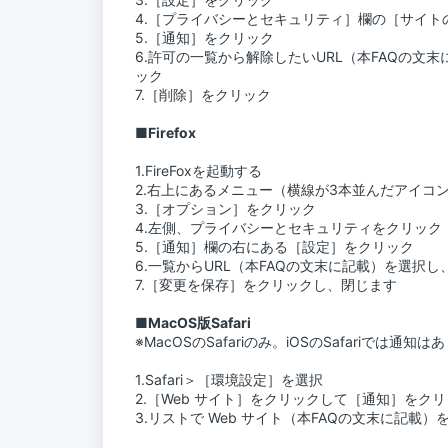
4.［プライバシーとセキュリティ］欄の［サイト
5.［通知］をクリック
6.許可の一覧から解除したいURL（本FAQの
ック
7.［削除］をクリック
■Firefox
1.FireFoxを起動する
2.右上にあるメニュー（横線が3本並んだアイコ
3.［オプション］をクリック
4.左側、プライバシーとセキュリティをクリック
5.［通知］欄の右にある［設定］をクリック
6.一覧からURL（本FAQの文末に記載）を選択
7.［変更を保存］をクリックし、閉じます
■MacOS版Safari
※MacOSのSafariのみ。iOSのSafariでは通知
1.Safari＞［環境設定］を選択
2.［Web サイト］をクリックして［通知］をク
3.リストで Web サイト（本FAQの文末に記載