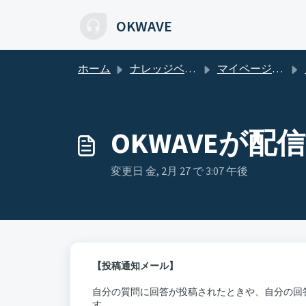
メインコンテンツに移動
OKWAVE
ホーム
ナレッジベース
マイページについて
OKWAVEが
変更日 金, 2月 27 で 3:07 午後
【投稿通知メール】
自分の質問に回答が投稿されたときや、自分の回
す。